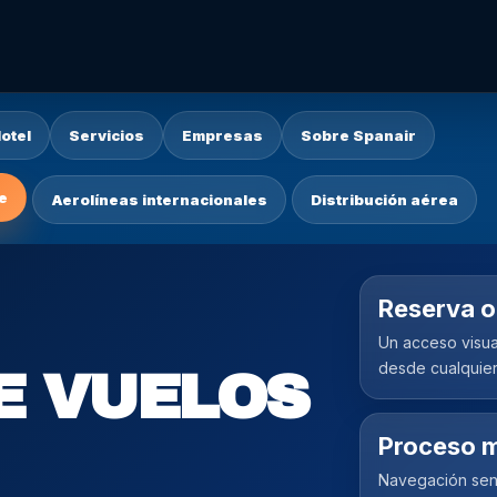
otel
Servicios
Empresas
Sobre Spanair
e
Aerolíneas internacionales
Distribución aérea
Reserva o
Un acceso visua
desde cualquier 
E VUELOS
Proceso m
Navegación senc