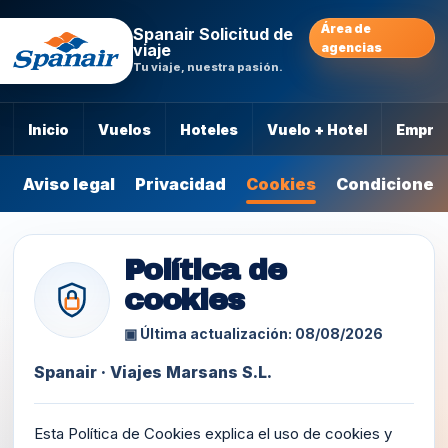
Área de
Spanair Solicitud de
viaje
agencias
Tu viaje, nuestra pasión.
Inicio
Vuelos
Hoteles
Vuelo + Hotel
Empre
Aviso legal
Privacidad
Cookies
Condiciones
Política de
cookies
▣ Última actualización: 08/08/2026
Spanair · Viajes Marsans S.L.
Esta Política de Cookies explica el uso de cookies y